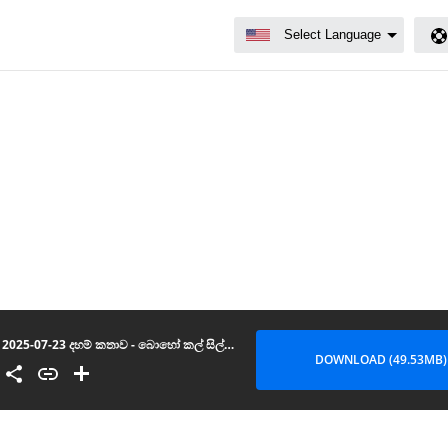
2025-07-23 දහම් කතාව - බොහෝ කල් සිල් සමාදන් වුණත් මුකුත් ලැබුනේ නෑ කියලා හැඟෙනවාද
DOWNLOAD (49.53MB)