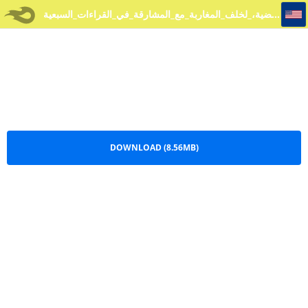
الجوهرة_المضية،_لخلف_المغاربة_مع_المشارقة_في_القراءات_السبعية
الجوهرة_المضية،_لخلف_المغاربة_مع_المشارقة_في_القراءات_السبعية.pdf
DOWNLOAD (8.56MB)