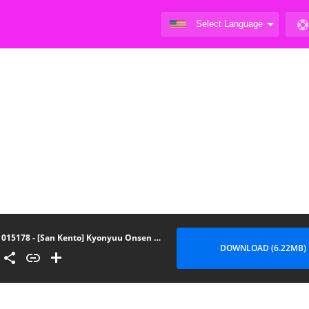
015178 - [San Kento] Kyonyuu Onsen Konyoku Asobi - อีสาวกลัดมัน เกมเสียว เกินพิกัด (COMIC Masyo 2019-08) [Thai แปลไทย] [Digital]
DOWNLOAD (6.22MB)