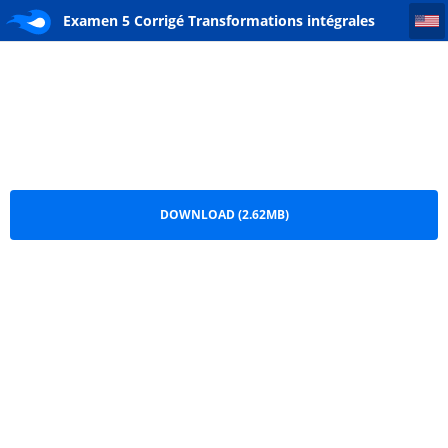
Examen 5 Corrigé Transformations intégrales dans les espaces Lp
Examen 5 Corrigé Transformations intégrales
dans les espaces Lp.PDF
DOWNLOAD (2.62MB)